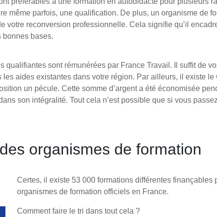
nt préférables à une formation en autodidacte pour plusieurs r
ire même parfois, une qualification. De plus, un organisme de f
e votre reconversion professionnelle. Cela signifie qu’il encadr
s bonnes bases.
 qualifiantes sont rémunérées par France Travail. Il suffit de v
rs les aides existantes dans votre région. Par ailleurs, il existe
position un pécule. Cette somme d’argent a été économisée pend
 dans son intégralité. Tout cela n’est possible que si vous pass
des organismes de formation
Certes, il existe 53 000 formations différentes finançables 
organismes de formation officiels en France.
Comment faire le tri dans tout cela ?