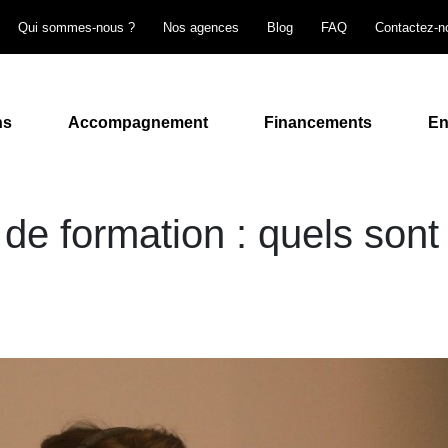
Qui sommes-nous ?
Nos agences
Blog
FAQ
Contactez-n
ns
Accompagnement
Financements
En
e formation : quels sont 